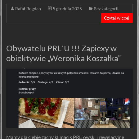
Rafał Bogdan
5 grudnia 2025
Bez kategorii
Czytaj więcej
Obywatelu PRL`U !!! Zapiexy w
obiektywie „Weronika Koszałka”
Mamy dla ciebie zacny klimacik PRL`owski i rewelacyjne