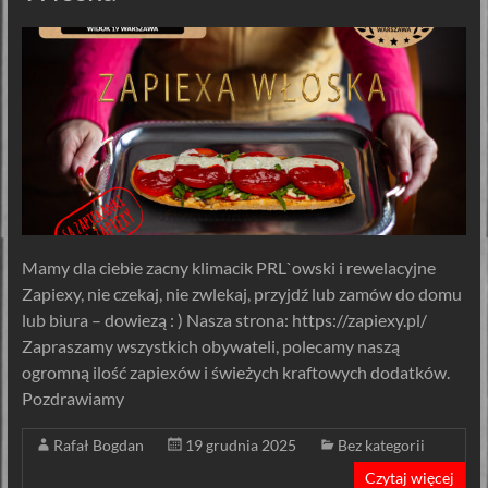
Mamy dla ciebie zacny klimacik PRL`owski i rewelacyjne
Zapiexy, nie czekaj, nie zwlekaj, przyjdź lub zamów do domu
lub biura – dowiezą : ) Nasza strona: https://zapiexy.pl/
Zapraszamy wszystkich obywateli, polecamy naszą
ogromną ilość zapiexów i świeżych kraftowych dodatków.
Pozdrawiamy
Rafał Bogdan
19 grudnia 2025
Bez kategorii
Czytaj więcej