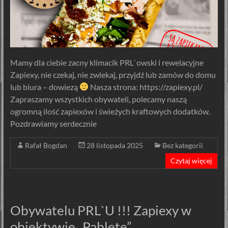
Mamy dla ciebie zacny klimacik PRL`owski i rewelacyjne
Zapiexy, nie czekaj, nie zwlekaj, przyjdź lub zamów do domu
lub biura – dowiezą
Nasza strona: https://zapiexy.pl/
Zapraszamy wszystkich obywateli, polecamy naszą
ogromną ilość zapiexów i świeżych kraftowych dodatków.
Pozdrawiamy serdecznie
Rafał Bogdan
28 listopada 2025
Bez kategorii
Czytaj więcej
Obywatelu PRL`U !!! Zapiexy w
obiektywie „Pablete”