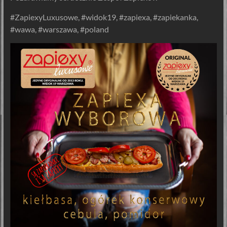
#ZapiexyLuxusowe, #widok19, #zapiexa, #zapiekanka,
#wawa, #warszawa, #poland