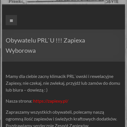
Skip
to
ZAPIEXY
Menu
content
LUXUSOWE
–
Obywatelu PRL`U !!! Zapiexa
SMAK
Wyborowa
PRL`U
Jedyne
Mamy dla ciebie zacny klimacik PRL`owski i rewelacyjne
ORYGINALNE!
Zapiexy, nie czekaj, nie zwlekaj, przyjdź lub zamów do domu
Są
lub biura – dowiezą : )
Zapiekanki
i
Nasza strona:
https://zapiexy.pl/
są
Zapraszamy wszystkich obywateli, polecamy naszą
Zapiexy.
ogromną ilość zapiexów i świeżych kraftowych dodatków.
Pozdrawiamy serdecznie Zespół Zapiexów