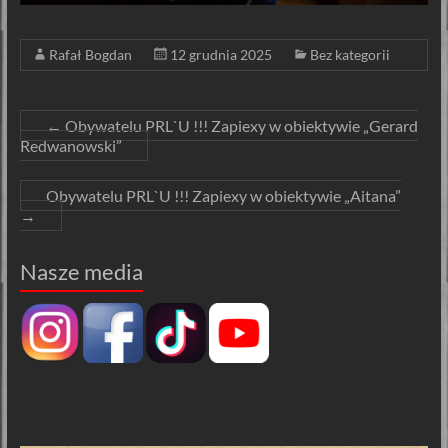
Rafał Bogdan
12 grudnia 2025
Bez kategorii
←
Obywatelu PRL`U !!! Zapiexy w obiektywie „Gerard
Redwanowski”
Obywatelu PRL`U !!! Zapiexy w obiektywie „Aitana”
→
Nasze media