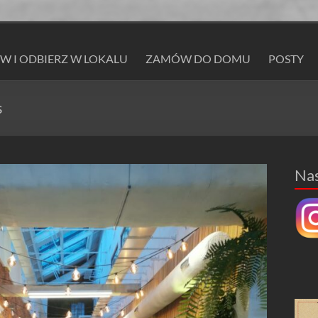
 I ODBIERZ W LOKALU
ZAMÓW DO DOMU
POSTY
s
Na