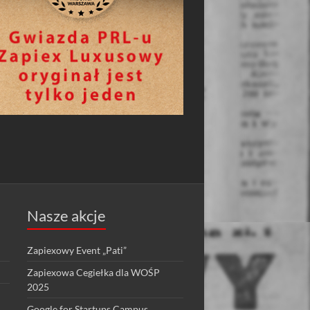
Nasze akcje
Zapiexowy Event „Pati”
Zapiexowa Cegiełka dla WOŚP
2025
Google for Startups Campus