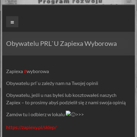
Skip
to
ZAPIEXY
Menu
content
LUXUSOWE
–
Obywatelu PRL`U Zapiexa Wyborowa
SMAK
PRL`U
Zapiexa
#
wyborowa
Jedyne
Obywatelu prl`u zależy nam na Twojej opinii
ORYGINALNE!
Są
Obywatelu, jeśli u nas byłeś lub kosztowałeś naszych
Zapiekanki
Zapiex – to prosimy abyś podzielił się z nami swoja opinią
i
są
Zamów tu i odbierz w lokalu
>>>
Zapiexy.
https://zapiexy.pl/sklep/