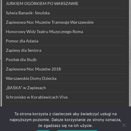
JURKIEM OGÓRKIEM PO WARSZAWIE
Sylwia Banasik- Smulska
Zapiexowa Noc Muzeów Tramwaje Warszawskie
Honorowy Widz Teatru Muzycznego Roma
Pomoc dla Adasia
Zapiexy dla Seniora
Posiłek dla Służb
Zapiexowa Noc Muzeów 2018
Warszawskie Domy Dziecka
„BAŚKA” w Zapiexach
Schronisko w Korabiewicach Viva
Ta strona korzysta z ciasteczek aby świadczyć usługi na
najwyższym poziomie. Dalsze korzystanie ze strony oznacza,
że zgadzasz się na ich użycie.
Prawa autorskie © 2026
ZAPIEXY LUXUSOWE – SMAK PRL`U
. All rights