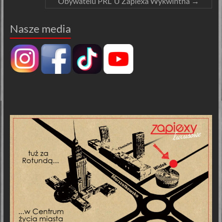
Obywatelu PRL`U Zapiexa Wykwintna
→
Nasze media