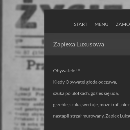
Skip
to
ZAPIEXY
content
START
MENU
ZAMÓW
LUXUSOWE
–
Zapiexa Luxusowa
SMAK
PRL`U
Obywatele !!!
Jedyne
Kiedy Obywatel głoda odczuwa,
ORYGINALNE!
Są
szuka po ulotkach, gdzieś się uda,
Zapiekanki
i
grzebie, szuka, wertuje, może trafi, nie
są
nastąpił strzał murowany, Zapiex Luk
Zapiexy.