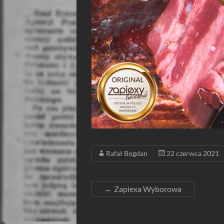
Rafał Bogdan
22 czerwca 2021
←
Zapiexa Wyborowa