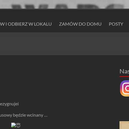
 I ODBIERZ W LOKALU
ZAMÓW DO DOMU
POSTY
Na
 rezygnujei
susowy będzie wcinany …