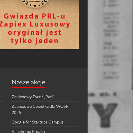
Nasze akcje
Zapiexowy Event „Pati”
Zapiexowa Cegiełka dla WOŚP
2025
Google for Startups Campus
Szlachetna Paczka