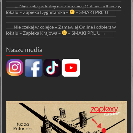
←
Nie czekaj w kolejce – Zamawiaj Online i odbierz w
lokalu – Zapiexa Dygnitarska –
– SMAKI PRL`U
Nie czekaj w kolejce – Zamawiaj Online i odbierz w
lokalu – Zapiexa Krajowa –
– SMAKI PRL`U
→
Nasze media