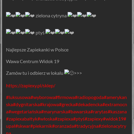
️ zielona cytryna
ptyś
️Najlepsze Zapiekanki w Polsce
Wawa Centrum Widok 19
Zamów tu i odbierz w lokalu
>>>
https://zapiexy.pl/sklep/
#luksusowa
#wyborowa
#firmowa
#radiopogoda
#amerykan
ska
#dygnitarska
#krajowa
#grecka
#dekadencka
#extramocn
a
#wegetariańska
#marynarska
#bawarska
#rarytas
#kaszana
#zapiexabałtyk
#włoska
#zapiexa
#ptyś
#zapiexy
#widok19
#
upał
#skwar
#piekarnik
#oranzada
#tradycyjna
#zielonacytry
na