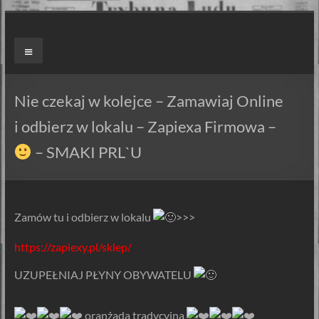
Skip
to
ZAPIEXY
Menu
content
LUXUSOWE
–
Nie czekaj w kolejce – Zamawiaj Online
SMAK
i odbierz w lokalu – Zapiexa Firmowa –
PRL`U
– SMAKI PRL`U
Jedyne
ORYGINALNE!
Są
Zamów tu i odbierz w lokalu
>>>
Zapiekanki
https://zapiexy.pl/sklep/
i
są
UZUPEŁNIAJ PŁYNY OBYWATELU
Zapiexy.
️ oranżada tradycyjna