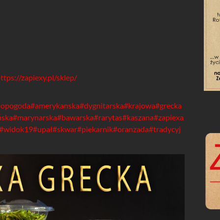
ttps://zapiexy.pl/sklep/
iopogoda
#amerykanska
#dygnitarska
#krajowa
#grecka
ńska
#marynarska
#bawarska
#rarytas
#kaszana
#zapiexa
#widok19
#upał
#skwar
#piekarnik
#oranzada
#tradycyj