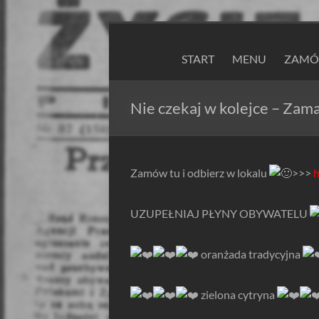
Skip
to
ZAPIEXY
content
START
MENU
ZAMÓW
LUXUSOWE
–
Nie czekaj w kolejce – Zama
SMAK
PRL`U
Zamów tu i odbierz w lokalu
>>>
h
Jedyne
ORYGINALNE!
UZUPEŁNIAJ PŁYNY OBYWATELU
Są
Zapiekanki
️ oranżada tradycyjna
i
są
Zapiexy.
️ zielona cytryna