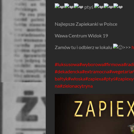
ptyś
Najlepsze Zapiekanki w Polsce
Wawa Centrum Widok 19
Zamów tu i odbierz w lokalu
>>>
h
#luksusowa
#wyborowa
#firmowa
#rad
#dekadencka
#extramocna
#wegetaria
bałtyk
#włoska
#zapiexa
#ptyś
#zapiexy
na
#zielonacytryna