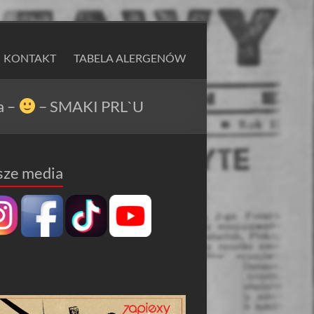
KONTAKT
TABELA ALERGENÓW
a –
– SMAKI PRL`U
sze media