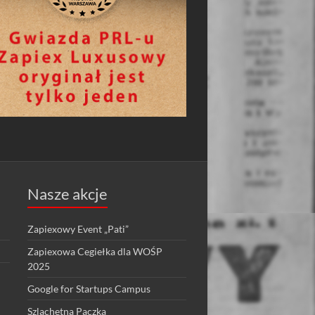
Nasze akcje
Zapiexowy Event „Pati”
Zapiexowa Cegiełka dla WOŚP
2025
Google for Startups Campus
Szlachetna Paczka