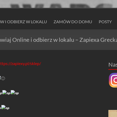
 I ODBIERZ W LOKALU
ZAMÓW DO DOMU
POSTY
wiaj Online i odbierz w lokalu – Zapiexa Greck
ttps://zapiexy.pl/sklep/
Na