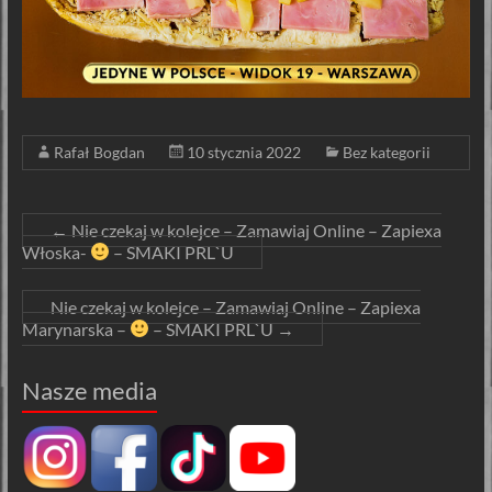
Rafał Bogdan
10 stycznia 2022
Bez kategorii
←
Nie czekaj w kolejce – Zamawiaj Online – Zapiexa
Włoska-
– SMAKI PRL`U
Nie czekaj w kolejce – Zamawiaj Online – Zapiexa
Marynarska –
– SMAKI PRL`U
→
Nasze media