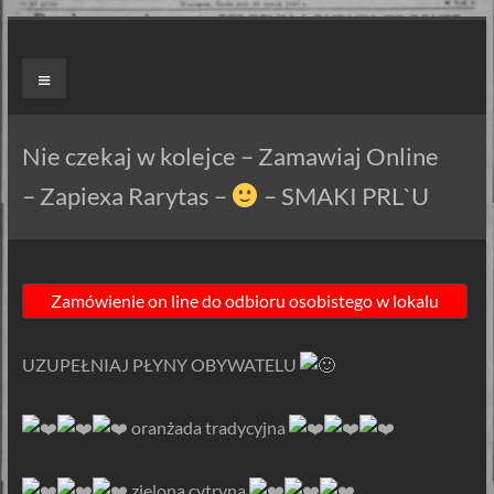
Skip
to
ZAPIEXY
Menu
content
LUXUSOWE
–
Nie czekaj w kolejce – Zamawiaj Online
SMAK
– Zapiexa Rarytas –
– SMAKI PRL`U
PRL`U
Jedyne
ORYGINALNE!
Są
Zapiekanki
UZUPEŁNIAJ PŁYNY OBYWATELU
i
są
️ oranżada tradycyjna
Zapiexy.
️ zielona cytryna