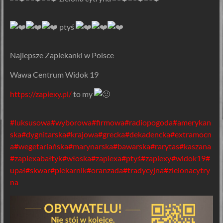
ptyś
️Najlepsze Zapiekanki w Polsce
Wawa Centrum Widok 19
https://zapiexy.pl/
to my
#luksusowa
#wyborowa
#firmowa
#radiopogoda
#amerykan
ska
#dygnitarska
#krajowa
#grecka
#dekadencka
#extramocn
a
#wegetariańska
#marynarska
#bawarska
#rarytas
#kaszana
#zapiexabałtyk
#włoska
#zapiexa
#ptyś
#zapiexy
#widok19
#
upał
#skwar
#piekarnik
#oranzada
#tradycyjna
#zielonacytry
na