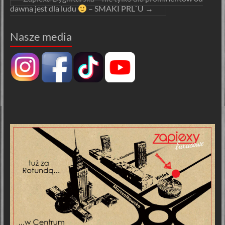
dawna jest dla ludu
– SMAKI PRL`U
→
Nasze media