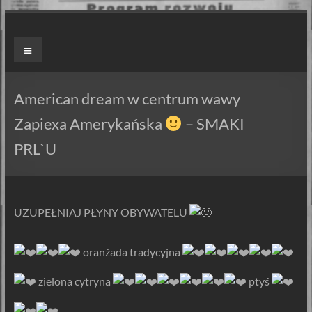
Skip
to
ZAPIEXY
Menu
content
LUXUSOWE
–
American dream w centrum wawy
SMAK
Zapiexa Amerykańska
– SMAKI
PRL`U
PRL`U
Jedyne
ORYGINALNE!
Są
UZUPEŁNIAJ PŁYNY OBYWATELU
Zapiekanki
i
️ oranżada tradycyjna
są
Zapiexy.
️ zielona cytryna
ptyś