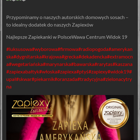
Przypominamy o naszych autorskich domowych sosach –
to idealny dodatek do naszych Zapiexów
Najlepsze Zapiekanki w PolsceWawa Centrum Widok 19
#luksusowa
#wyborowa
#firmowa
#radiopogoda
#amerykan
ska
#dygnitarska
#krajowa
#grecka
#dekadencka
#extramocn
a
#wegetariańska
#marynarska
#bawarska
#rarytas
#kaszana
#zapiexabałtyk
#włoska
#zapiexa
#ptyś
#zapiexy
#widok19
#
upał
#skwar
#piekarnik
#oranzada
#tradycyjna
#zielonacytry
na