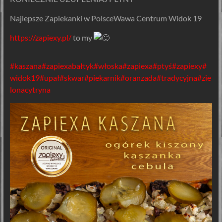
Najlepsze Zapiekanki w PolsceWawa Centrum Widok 19
https://zapiexy.pl/
to my
#kaszana
#zapiexabałtyk
#włoska
#zapiexa
#ptyś
#zapiexy
#
widok19
#upał
#skwar
#piekarnik
#oranzada
#tradycyjna
#zie
lonacytryna