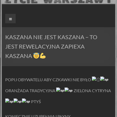
Skip
to
ZAPIEXY
Menu
content
LUXUSOWE
–
KASZANA NIE JEST KASZANA – TO
SMAK
JEST REWELACYJNA ZAPIEXA
PRL`U
KASZANA
Jedyne
ORYGINALNE!
Są
POPIJ OBYWATELU ABY CZKAWKI NIE BYŁO
Zapiekanki
ORANŻADA TRADYCYJNA
ZIELONA CYTRYNA
i
są
PTYŚ
Zapiexy.
KONIECZNIE UZUPEŁNIAJ PŁYNY