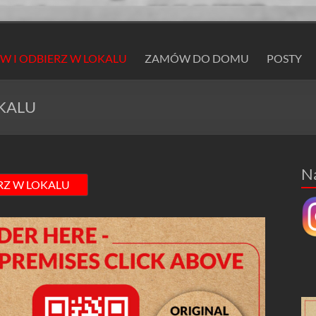
 I ODBIERZ W LOKALU
ZAMÓW DO DOMU
POSTY
KALU
N