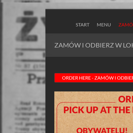
Skip
to
ZAPIEXY
content
START
MENU
ZAMÓW
LUXUSOWE
–
ZAMÓW I ODBIERZ W LO
SMAK
PRL`U
Jedyne
ORYGINALNE!
Są
Zapiekanki
i
są
Zapiexy.