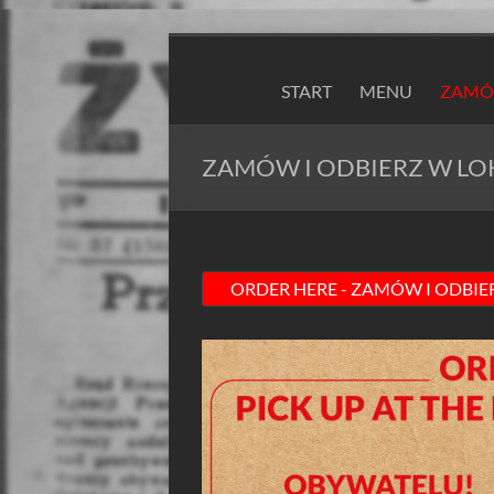
Skip
to
ZAPIEXY
content
START
MENU
ZAMÓW
LUXUSOWE
–
ZAMÓW I ODBIERZ W LO
SMAK
PRL`U
Jedyne
ORYGINALNE!
Są
Zapiekanki
i
są
Zapiexy.