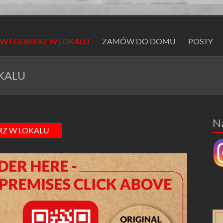
 I ODBIERZ W LOKALU
ZAMÓW DO DOMU
POSTY
KALU
N