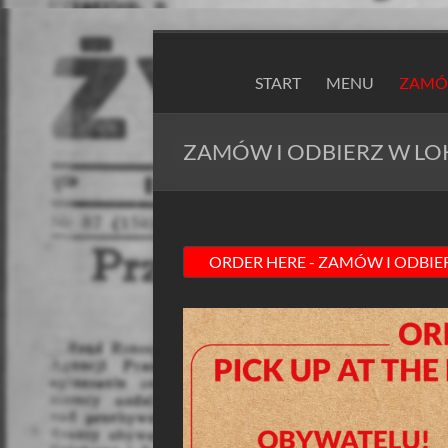
Skip
to
ZAPIEXY
content
START
MENU
ZAMÓW
LUXUSOWE
–
ZAMÓW I ODBIERZ W LO
SMAK
PRL`U
Jedyne
ORYGINALNE!
Są
Zapiekanki
i
są
Zapiexy.