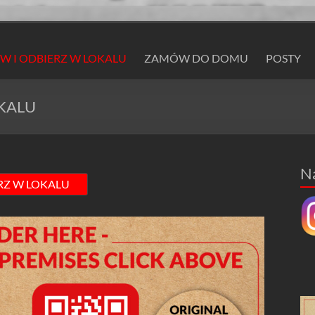
 I ODBIERZ W LOKALU
ZAMÓW DO DOMU
POSTY
KALU
N