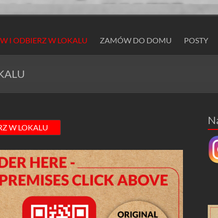
 I ODBIERZ W LOKALU
ZAMÓW DO DOMU
POSTY
KALU
N