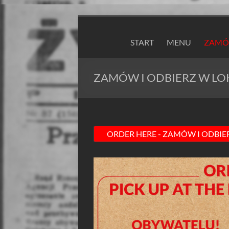
Skip
to
ZAPIEXY
content
START
MENU
ZAMÓW
LUXUSOWE
–
ZAMÓW I ODBIERZ W LO
SMAK
PRL`U
Jedyne
ORYGINALNE!
Są
Zapiekanki
i
są
Zapiexy.