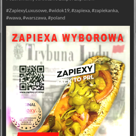
#ZapiexyLuxusowe, #widok19, #zapiexa, #zapiekanka,
#wawa, #warszawa, #poland