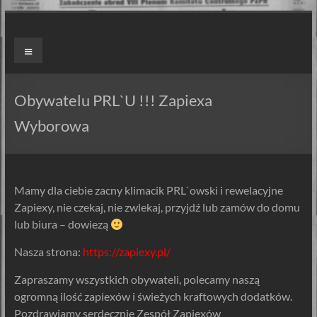
Skip
to
ZAPIEXY
Menu
content
LUXUSOWE
–
Obywatelu PRL`U !!! Zapiexa
SMAK
Wyborowa
PRL`U
Jedyne
Mamy dla ciebie zacny klimacik PRL`owski i rewelacyjne
ORYGINALNE!
Zapiexy, nie czekaj, nie zwlekaj, przyjdź lub zamów do domu
Są
lub biura – dowiezą
Zapiekanki
i
Nasza strona:
https://zapiexy.pl/
są
Zapraszamy wszystkich obywateli, polecamy naszą
Zapiexy.
ogromną ilość zapiexów i świeżych kraftowych dodatków.
Pozdrawiamy serdecznie Zespół Zapiexów