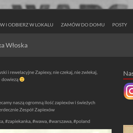
 I ODBIERZ W LOKALU
ZAMÓW DO DOMU
POSTY
xa Włoska
i i rewelacyjne Zapiexy, nie czekaj, nie zwlekaj,
Na
– dowiezą
ecamy naszą ogromną ilość zapiexów i świeżych
erdecznie Zespół Zapiexów
a, #zapiekanka, #wawa, #warszawa, #poland