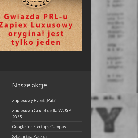
Nasze akcje
Zapiexowy Event „Pati”
Zapiexowa Cegiełka dla WOŚP
2025
Google for Startups Campus
Szlachetna Paczka