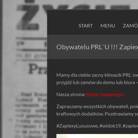
Skip
to
ZAPIEXY
content
START
MENU
ZAMÓW
LUXUSOWE
–
Obywatelu PRL`U !!! Zapie
SMAK
PRL`U
Mamy dla ciebie zacny klimacik PRL`owsk
Jedyne
przyjdź lub zamów do domu lub biura 
ORYGINALNE!
Nasza strona:
https://zapiexy.pl/
Są
Zapiekanki
Zapraszamy wszystkich obywateli, pol
i
kraftowych dodatków. Pozdrawiamy s
są
Zapiexy.
#ZapiexyLuxusowe, #widok19, #zapiex