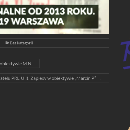
Bez kategorii
obiektywie M.N.
telu PRL`U !!! Zapiexy w obiektywie „Marcin P”
→