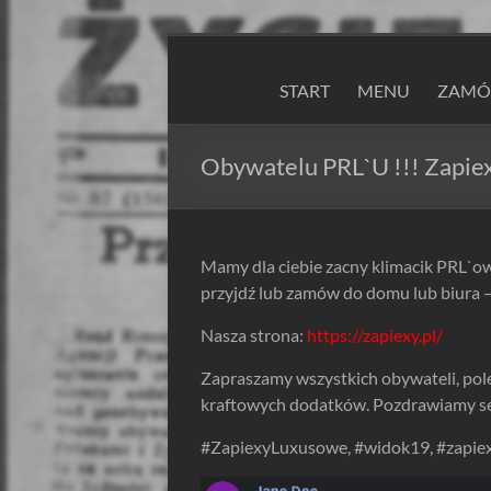
Skip
to
ZAPIEXY
content
START
MENU
ZAMÓW
LUXUSOWE
–
Obywatelu PRL`U !!! Zapie
SMAK
PRL`U
Mamy dla ciebie zacny klimacik PRL`owsk
Jedyne
przyjdź lub zamów do domu lub biura 
ORYGINALNE!
Nasza strona:
https://zapiexy.pl/
Są
Zapiekanki
Zapraszamy wszystkich obywateli, pol
i
kraftowych dodatków. Pozdrawiamy s
są
Zapiexy.
#ZapiexyLuxusowe, #widok19, #zapiex