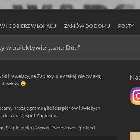
 I ODBIERZ W LOKALU
ZAMÓW DO DOMU
POSTY
xy w obiektywie „Jane Doe”
i i rewelacyjne Zapiexy, nie czekaj, nie zwlekaj,
Na
– dowiezą
ecamy naszą ogromną ilość zapiexów i świeżych
erdecznie Zespół Zapiexów
a, #zapiekanka, #wawa, #warszawa, #poland