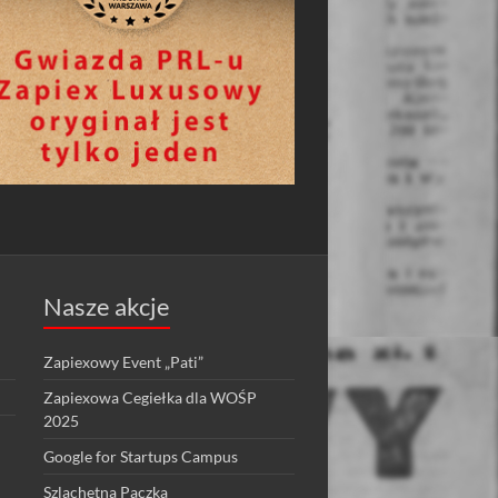
Nasze akcje
Zapiexowy Event „Pati”
Zapiexowa Cegiełka dla WOŚP
2025
Google for Startups Campus
Szlachetna Paczka