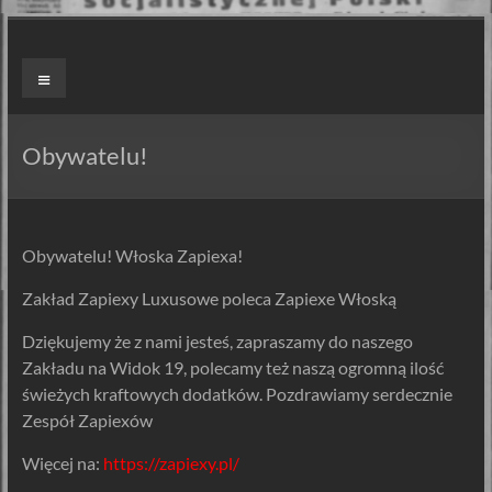
Skip
to
ZAPIEXY
Menu
content
LUXUSOWE
–
Obywatelu!
SMAK
PRL`U
Obywatelu! Włoska Zapiexa!
Jedyne
Zakład Zapiexy Luxusowe poleca Zapiexe Włoską
ORYGINALNE!
Są
Dziękujemy że z nami jesteś, zapraszamy do naszego
Zapiekanki
Zakładu na Widok 19, polecamy też naszą ogromną ilość
i
świeżych kraftowych dodatków. Pozdrawiamy serdecznie
są
Zespół Zapiexów
Zapiexy.
Więcej na:
https://zapiexy.pl/