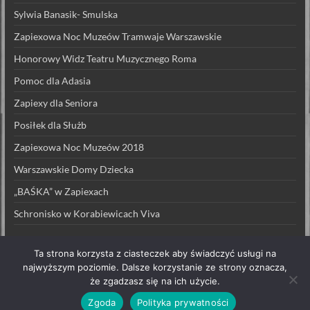
Sylwia Banasik- Smulska
Zapiexowa Noc Muzeów Tramwaje Warszawskie
Honorowy Widz Teatru Muzycznego Roma
Pomoc dla Adasia
Zapiexy dla Seniora
Posiłek dla Służb
Zapiexowa Noc Muzeów 2018
Warszawskie Domy Dziecka
„BAŚKA” w Zapiexach
Schronisko w Korabiewicach Viva
Ta strona korzysta z ciasteczek aby świadczyć usługi na
najwyższym poziomie. Dalsze korzystanie ze strony oznacza,
że zgadzasz się na ich użycie.
Prawa autorskie © 2026
ZAPIEXY LUXUSOWE – SMAK PRL`U
. All rights
reserved. Theme
Spacious
by ThemeGrill. Powered by:
WordPress
.
Zgoda
Polityka prywatności