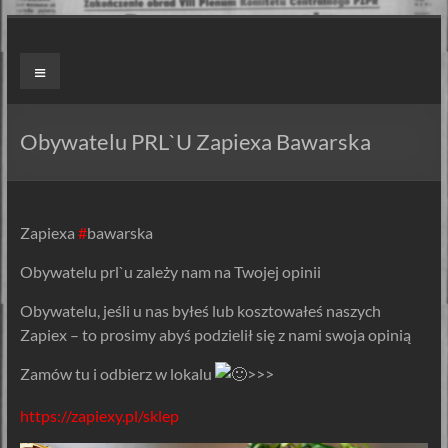
Skip
to
ZAPIEXY
Menu
content
LUXUSOWE
–
Obywatelu PRL`U Zapiexa Bawarska
SMAK
PRL`U
Zapiexa
#
bawarska
Jedyne
Obywatelu prl`u zależy nam na Twojej opinii
ORYGINALNE!
Są
Obywatelu, jeśli u nas byłeś lub kosztowałeś naszych
Zapiekanki
Zapiex – to prosimy abyś podzielił się z nami swoja opinią
i
są
Zamów tu i odbierz w lokalu
>>>
Zapiexy.
https://zapiexy.pl/sklep