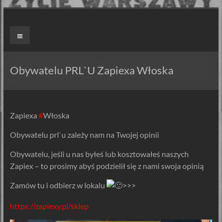
Skip
to
ZAPIEXY
Menu
content
LUXUSOWE
–
Obywatelu PRL`U Zapiexa Włoska
SMAK
PRL`U
Zapiexa
#
Włoska
Jedyne
Obywatelu prl`u zależy nam na Twojej opinii
ORYGINALNE!
Są
Obywatelu, jeśli u nas byłeś lub kosztowałeś naszych
Zapiekanki
Zapiex – to prosimy abyś podzielił się z nami swoja opinią
i
są
Zamów tu i odbierz w lokalu
>>>
Zapiexy.
https://zapiexy.pl/sklep