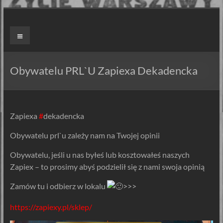
Skip
to
ZAPIEXY
Menu
content
LUXUSOWE
–
Obywatelu PRL`U Zapiexa Dekadencka
SMAK
PRL`U
Zapiexa
#
dekadencka
Jedyne
Obywatelu prl`u zależy nam na Twojej opinii
ORYGINALNE!
Są
Obywatelu, jeśli u nas byłeś lub kosztowałeś naszych
Zapiekanki
Zapiex – to prosimy abyś podzielił się z nami swoja opinią
i
są
Zamów tu i odbierz w lokalu
>>>
Zapiexy.
https://zapiexy.pl/sklep/