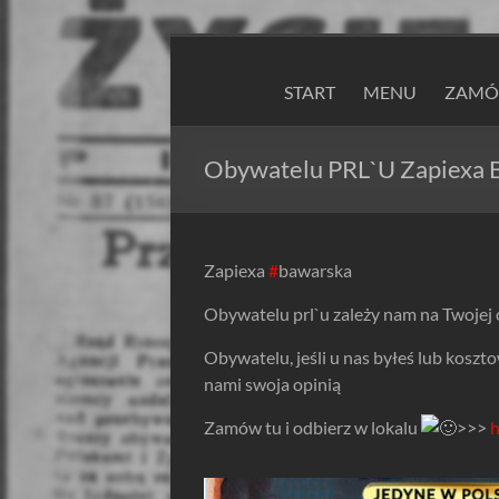
Skip
to
ZAPIEXY
content
START
MENU
ZAMÓW
LUXUSOWE
–
Obywatelu PRL`U Zapiexa 
SMAK
PRL`U
Zapiexa
#
bawarska
Jedyne
Obywatelu prl`u zależy nam na Twojej 
ORYGINALNE!
Są
Obywatelu, jeśli u nas byłeś lub koszto
Zapiekanki
nami swoja opinią
i
są
Zamów tu i odbierz w lokalu
>>>
h
Zapiexy.