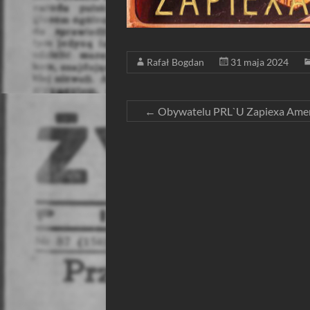
Rafał Bogdan
31 maja 2024
←
Obywatelu PRL`U Zapiexa Ame