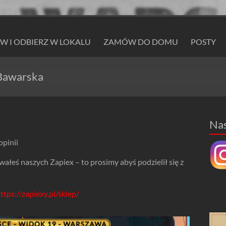
 I ODBIERZ W LOKALU
ZAMÓW DO DOMU
POSTY
Bawarska
Na
opinii
wałeś naszych Zapiex – to prosimy abyś podzielił się z
ttps://zapiexy.pl/sklep/