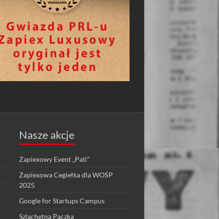
Nasze akcje
Zapiexowy Event „Pati”
Zapiexowa Cegiełka dla WOŚP
2025
Google for Startups Campus
Szlachetna Paczka