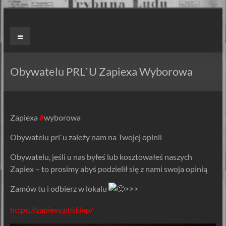
Skip
to
ZAPIEXY
Menu
content
LUXUSOWE
–
Obywatelu PRL`U Zapiexa Wyborowa
SMAK
PRL`U
Zapiexa
#
wyborowa
Jedyne
Obywatelu prl`u zależy nam na Twojej opinii
ORYGINALNE!
Są
Obywatelu, jeśli u nas byłeś lub kosztowałeś naszych
Zapiekanki
Zapiex – to prosimy abyś podzielił się z nami swoja opinią
i
są
Zamów tu i odbierz w lokalu
>>>
Zapiexy.
https://zapiexy.pl/sklep/