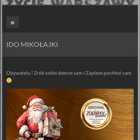
Skip
to
ZAPIEXY
Menu
content
LUXUSOWE
–
IDO MIKOŁAJKI
SMAK
PRL`U
Obywatelu ! Zrób sobie dobrze sam i Zapiexe pochłoń sam
Jedyne
ORYGINALNE!
Są
Zapiekanki
i
są
Zapiexy.