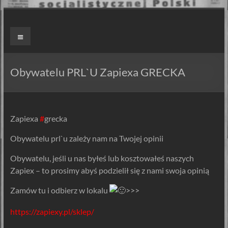
Skip
to
ZAPIEXY
Menu
content
LUXUSOWE
–
Obywatelu PRL`U Zapiexa GRECKA
SMAK
PRL`U
Zapiexa
#
grecka
Jedyne
Obywatelu prl`u zależy nam na Twojej opinii
ORYGINALNE!
Są
Obywatelu, jeśli u nas byłeś lub kosztowałeś naszych
Zapiekanki
Zapiex – to prosimy abyś podzielił się z nami swoja opinią
i
są
Zamów tu i odbierz w lokalu
>>>
Zapiexy.
https://zapiexy.pl/sklep/