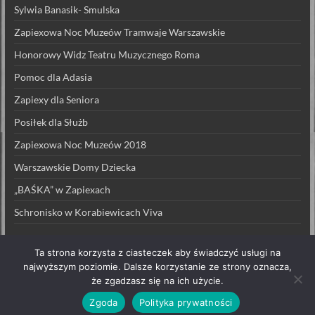
Sylwia Banasik- Smulska
Zapiexowa Noc Muzeów Tramwaje Warszawskie
Honorowy Widz Teatru Muzycznego Roma
Pomoc dla Adasia
Zapiexy dla Seniora
Posiłek dla Służb
Zapiexowa Noc Muzeów 2018
Warszawskie Domy Dziecka
„BAŚKA” w Zapiexach
Schronisko w Korabiewicach Viva
Ta strona korzysta z ciasteczek aby świadczyć usługi na
najwyższym poziomie. Dalsze korzystanie ze strony oznacza,
że zgadzasz się na ich użycie.
Prawa autorskie © 2026
ZAPIEXY LUXUSOWE – SMAK PRL`U
. All rights
reserved. Theme
Spacious
by ThemeGrill. Powered by:
WordPress
.
Zgoda
Polityka prywatności