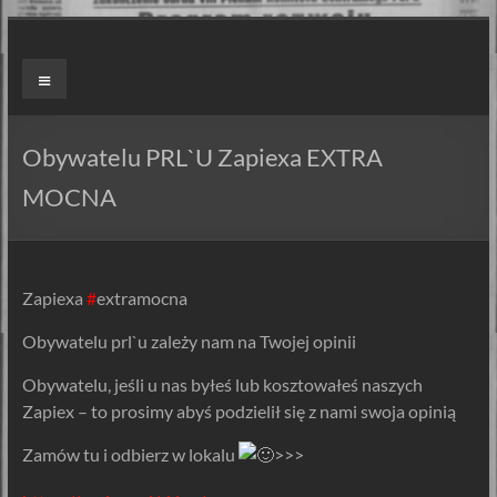
Skip
to
ZAPIEXY
Menu
content
LUXUSOWE
–
Obywatelu PRL`U Zapiexa EXTRA
SMAK
MOCNA
PRL`U
Jedyne
Zapiexa
#
extramocna
ORYGINALNE!
Są
Obywatelu prl`u zależy nam na Twojej opinii
Zapiekanki
Obywatelu, jeśli u nas byłeś lub kosztowałeś naszych
i
Zapiex – to prosimy abyś podzielił się z nami swoja opinią
są
Zapiexy.
Zamów tu i odbierz w lokalu
>>>