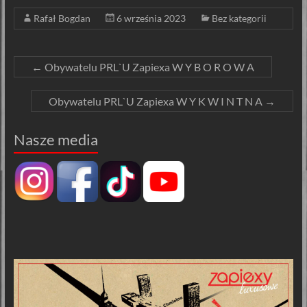
Rafał Bogdan
6 września 2023
Bez kategorii
←
Obywatelu PRL`U Zapiexa W Y B O R O W A
Obywatelu PRL`U Zapiexa W Y K W I N T N A
→
Nasze media