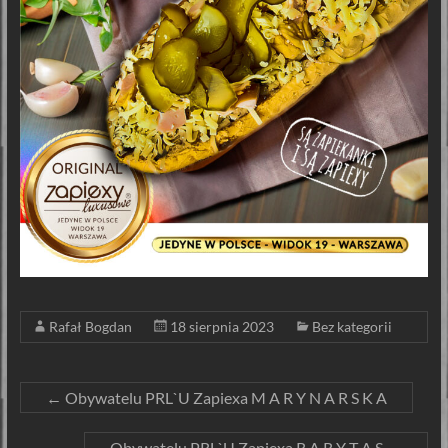
Rafał Bogdan
18 sierpnia 2023
Bez kategorii
←
Obywatelu PRL`U Zapiexa M A R Y N A R S K A
Obywatelu PRL`U Zapiexa R A R Y T A S
→