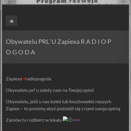
Skip
to
ZAPIEXY
Menu
content
LUXUSOWE
–
Obywatelu PRL`U Zapiexa R A D I O P
SMAK
O G O D A
PRL`U
Jedyne
Zapiexa
#
radiopogoda
ORYGINALNE!
Są
Obywatelu prl`u zależy nam na Twojej opinii
Zapiekanki
Obywatelu, jeśli u nas byłeś lub kosztowałeś naszych
i
Zapiex – to prosimy abyś podzielił się z nami swoja opinią
są
Zapiexy.
Zamów tu i odbierz w lokalu
>>>