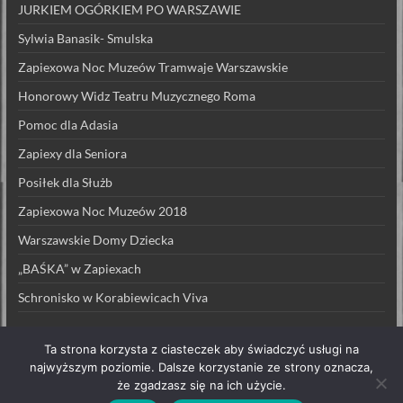
JURKIEM OGÓRKIEM PO WARSZAWIE
Sylwia Banasik- Smulska
Zapiexowa Noc Muzeów Tramwaje Warszawskie
Honorowy Widz Teatru Muzycznego Roma
Pomoc dla Adasia
Zapiexy dla Seniora
Posiłek dla Służb
Zapiexowa Noc Muzeów 2018
Warszawskie Domy Dziecka
„BAŚKA” w Zapiexach
Schronisko w Korabiewicach Viva
Ta strona korzysta z ciasteczek aby świadczyć usługi na
najwyższym poziomie. Dalsze korzystanie ze strony oznacza,
że zgadzasz się na ich użycie.
Prawa autorskie © 2026
ZAPIEXY LUXUSOWE – SMAK PRL`U
. All rights