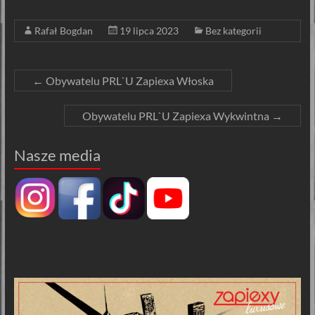
Rafał Bogdan
19 lipca 2023
Bez kategorii
←
Obywatelu PRL`U Zapiexa Włoska
Obywatelu PRL`U Zapiexa Wykwintna
→
Nasze media