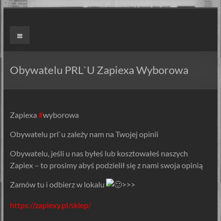
Skip
to
ZAPIEXY
Menu
content
LUXUSOWE
–
Obywatelu PRL`U Zapiexa Wyborowa
SMAK
PRL`U
Zapiexa
#
wyborowa
Jedyne
Obywatelu prl`u zależy nam na Twojej opinii
ORYGINALNE!
Są
Obywatelu, jeśli u nas byłeś lub kosztowałeś naszych
Zapiekanki
Zapiex – to prosimy abyś podzielił się z nami swoja opinią
i
są
Zamów tu i odbierz w lokalu
>>>
Zapiexy.
https://zapiexy.pl/sklep/