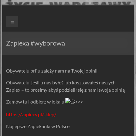
Skip
to
ZAPIEXY
Menu
content
LUXUSOWE
–
Zapiexa #wyborowa
SMAK
PRL`U
Obywatelu prl`u zależy nam na Twojej opinii
Jedyne
Obywatelu, jeśli u nas byłeś lub kosztowałeś naszych
ORYGINALNE!
Zapiex – to prosimy abyś podzielił się z nami swoja opinią
Są
Zapiekanki
Zamów tu i odbierz w lokalu
>>>
i
są
https://zapiexy.pl/sklep/
Zapiexy.
Najlepsze Zapiekanki w Polsce