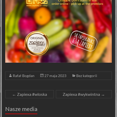
Rafał Bogdan
27 maja 2023
Bez kategorii
←
Zapiexa #wloska
Zapiexa #wykwintna
→
Nasze media