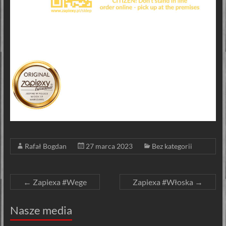
Rafał Bogdan
27 marca 2023
Bez kategorii
←
Zapiexa #Wege
Zapiexa #Włoska
→
Nasze media