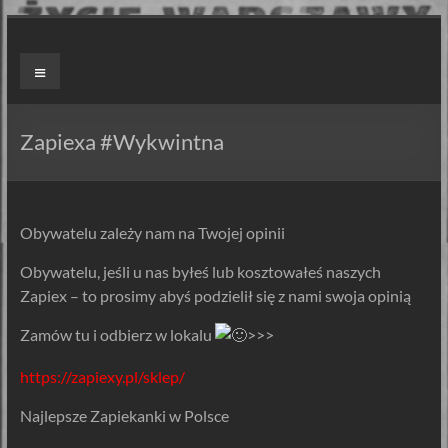
Skip
to
ZAPIEXY
Menu
content
LUXUSOWE
–
Zapiexa #Wykwintna
SMAK
PRL`U
Obywatelu zależy nam na Twojej opinii
Jedyne
Obywatelu, jeśli u nas byłeś lub kosztowałeś naszych
ORYGINALNE!
Zapiex – to prosimy abyś podzielił się z nami swoja opinią
Są
Zapiekanki
Zamów tu i odbierz w lokalu
>>>
i
są
https://zapiexy.pl/sklep/
Zapiexy.
Najlepsze Zapiekanki w Polsce