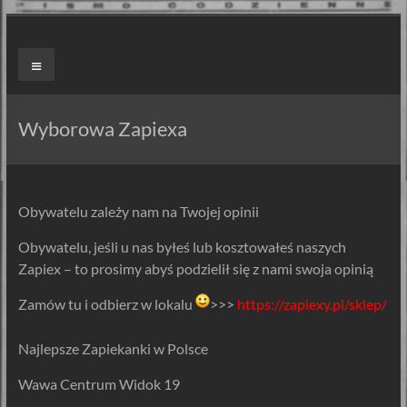
Skip
to
ZAPIEXY
Menu
content
LUXUSOWE
–
Wyborowa Zapiexa
SMAK
PRL`U
Obywatelu zależy nam na Twojej opinii
Jedyne
Obywatelu, jeśli u nas byłeś lub kosztowałeś naszych
ORYGINALNE!
Zapiex – to prosimy abyś podzielił się z nami swoja opinią
Są
Zapiekanki
Zamów tu i odbierz w lokalu
>>>
https://zapiexy.pl/sklep/
i
są
Najlepsze Zapiekanki w Polsce
Zapiexy.
Wawa Centrum Widok 19