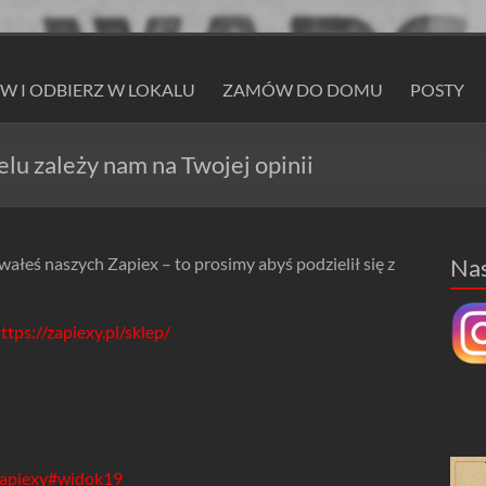
 I ODBIERZ W LOKALU
ZAMÓW DO DOMU
POSTY
u zależy nam na Twojej opinii
wałeś naszych Zapiex – to prosimy abyś podzielił się z
Na
ttps://zapiexy.pl/sklep/
apiexy
#widok19