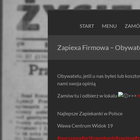
Skip
to
ZAPIEXY
content
START
MENU
ZAMÓW
LUXUSOWE
–
Zapiexa Firmowa – Obywatel
SMAK
PRL`U
Obywatelu, jeśli u nas byłeś lub koszto
Jedyne
nami swoja opinią
ORYGINALNE!
Zamów tu i odbierz w lokalu
>>>
h
Są
Zapiekanki
i
Najlepsze Zapiekanki w Polsce
są
Wawa Centrum Widok 19
Zapiexy.
#warszawa
#prl
#zapiekanki
#zapiexa
#z