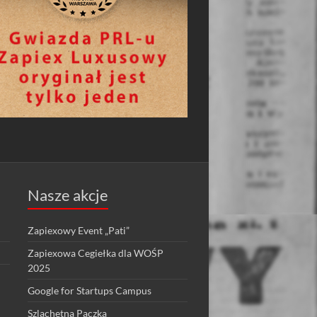
Nasze akcje
Zapiexowy Event „Pati”
Zapiexowa Cegiełka dla WOŚP
2025
Google for Startups Campus
Szlachetna Paczka