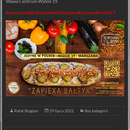
Wawa Centrum Widok 19
#warszawa
#prl
#zapiekanki
#zapiexa
#zapiexy
#widok19
Rafał Bogdan
29 lipca 2022
Bez kategorii