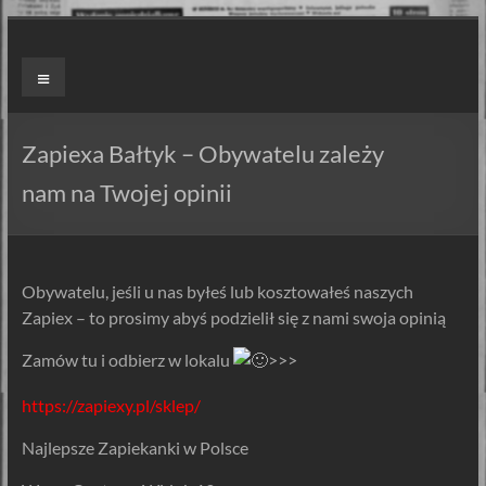
Skip
to
ZAPIEXY
Menu
content
LUXUSOWE
–
Zapiexa Bałtyk – Obywatelu zależy
SMAK
nam na Twojej opinii
PRL`U
Jedyne
Obywatelu, jeśli u nas byłeś lub kosztowałeś naszych
ORYGINALNE!
Zapiex – to prosimy abyś podzielił się z nami swoja opinią
Są
Zapiekanki
Zamów tu i odbierz w lokalu
>>>
i
są
https://zapiexy.pl/sklep/
Zapiexy.
Najlepsze Zapiekanki w Polsce