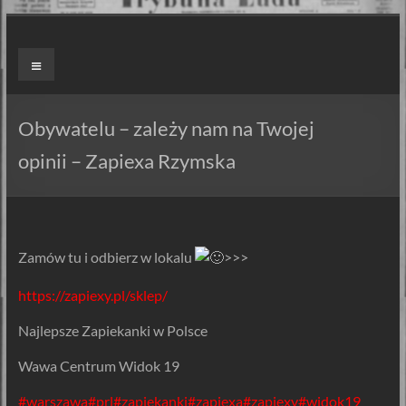
Skip
to
ZAPIEXY
Menu
content
LUXUSOWE
–
Obywatelu – zależy nam na Twojej
SMAK
opinii – Zapiexa Rzymska
PRL`U
Jedyne
ORYGINALNE!
Zamów tu i odbierz w lokalu
>>>
Są
Zapiekanki
https://zapiexy.pl/sklep/
i
Najlepsze Zapiekanki w Polsce
są
Zapiexy.
Wawa Centrum Widok 19
#warszawa
#prl
#zapiekanki
#zapiexa
#zapiexy
#widok19