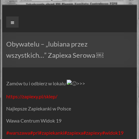
Skip
to
ZAPIEXY
Menu
content
LUXUSOWE
–
Obywatelu – „lubiana przez
SMAK
wszystkich…” Zapiexa Serowa ￼
PRL`U
Jedyne
Zamów tu i odbierz w lokalu
>>>
ORYGINALNE!
Są
https://zapiexy.pl/sklep/
Zapiekanki
i
Najlepsze Zapiekanki w Polsce
są
Wawa Centrum Widok 19
Zapiexy.
#warszawa
#prl
#zapiekanki
#zapiexa
#zapiexy
#widok19