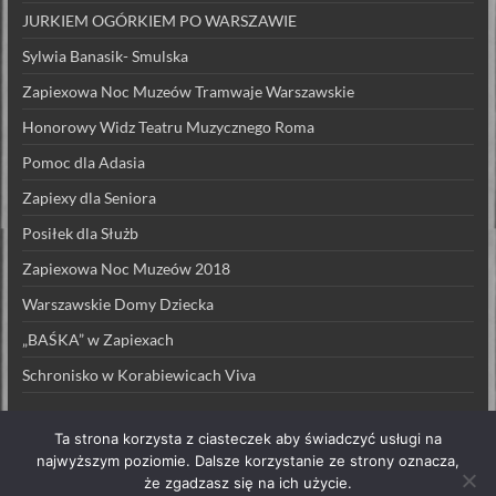
JURKIEM OGÓRKIEM PO WARSZAWIE
Sylwia Banasik- Smulska
Zapiexowa Noc Muzeów Tramwaje Warszawskie
Honorowy Widz Teatru Muzycznego Roma
Pomoc dla Adasia
Zapiexy dla Seniora
Posiłek dla Służb
Zapiexowa Noc Muzeów 2018
Warszawskie Domy Dziecka
„BAŚKA” w Zapiexach
Schronisko w Korabiewicach Viva
Ta strona korzysta z ciasteczek aby świadczyć usługi na
najwyższym poziomie. Dalsze korzystanie ze strony oznacza,
że zgadzasz się na ich użycie.
Prawa autorskie © 2026
ZAPIEXY LUXUSOWE – SMAK PRL`U
. All rights