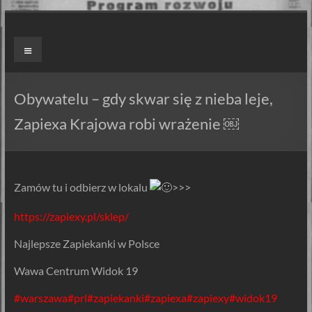
Skip
to
ZAPIEXY
Menu
content
LUXUSOWE
–
Obywatelu – gdy skwar się z nieba leje,
SMAK
Zapiexa Krajowa robi wrażenie ￼
PRL`U
Jedyne
Zamów tu i odbierz w lokalu
>>>
ORYGINALNE!
Są
https://zapiexy.pl/sklep/
Zapiekanki
i
Najlepsze Zapiekanki w Polsce
są
Wawa Centrum Widok 19
Zapiexy.
#warszawa
#prl
#zapiekanki
#zapiexa
#zapiexy
#widok19