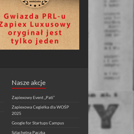
Nasze akcje
Zapiexowy Event „Pati”
Zapiexowa Cegiełka dla WOŚP
2025
Google for Startups Campus
Szlachetna Paczka