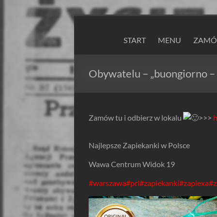
Skip
to
ZAPIEXY
content
START
MENU
ZAMÓW
LUXUSOWE
–
Obywatelu – „buongiorno – p
SMAK
PRL`U
Zamów tu i odbierz w lokalu
>>>
h
Jedyne
ORYGINALNE!
Najlepsze Zapiekanki w Polsce
Są
Zapiekanki
Wawa Centrum Widok 19
i
#warszawa
#prl
#zapiekanki
#zapiexa
#z
są
Zapiexy.