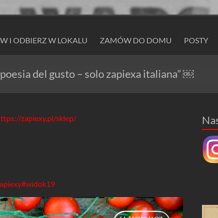
 I ODBIERZ W LOKALU
ZAMÓW DO DOMU
POSTY
oesia del gusto – solo zapiexa italiana” ￼
ttps://zapiexy.pl/sklep/
Na
apiexy
#widok19