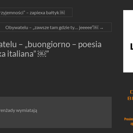
rzyjemności” – zapiexa bałtyk ￼
Obywatelu – „zawsze tam gdzie ty… jeeeee”￼
→
telu – „buongiorno – poesia
xa italiana” ￼
”
 orenżady wymiatają