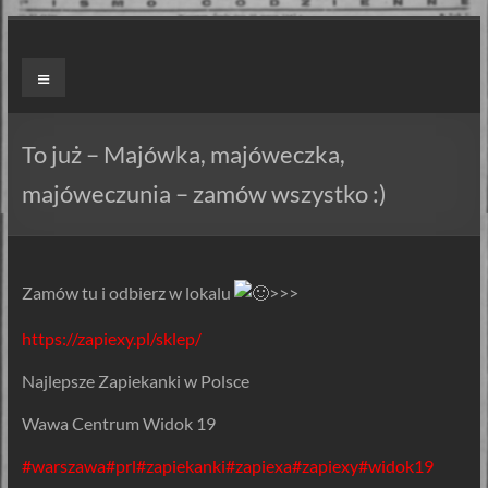
Skip
to
ZAPIEXY
Menu
content
LUXUSOWE
–
To już – Majówka, majóweczka,
SMAK
majóweczunia – zamów wszystko :)
PRL`U
Jedyne
Zamów tu i odbierz w lokalu
>>>
ORYGINALNE!
Są
https://zapiexy.pl/sklep/
Zapiekanki
i
Najlepsze Zapiekanki w Polsce
są
Wawa Centrum Widok 19
Zapiexy.
#warszawa
#prl
#zapiekanki
#zapiexa
#zapiexy
#widok19