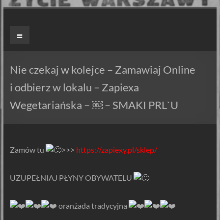
Skip
to
ZAPIEXY
Menu
content
LUXUSOWE
–
Nie czekaj w kolejce – Zamawiaj Online
SMAK
i odbierz w lokalu – Zapiexa
PRL`U
Wegetariańska – ￼ – SMAKI PRL`U
Jedyne
ORYGINALNE!
Są
Zamów tu
>>>
https://zapiexy.pl/sklep/
Zapiekanki
i
UZUPEŁNIAJ PŁYNY OBYWATELU
są
Zapiexy.
️ oranżada tradycyjna