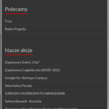
Polecamy
Triss
Radio Pogoda
Nasze akcje
Zapiexowy Event „Pati”
Zapiexowa Cegiełka dla WOŚP 2025
Google for Startups Campus
Szlachetna Paczka
JURKIEM OGÓRKIEM PO WARSZAWIE
Sylwia Banasik- Smulska
Zapiexowa Noc Muzeów Tramwaje Warszawskie