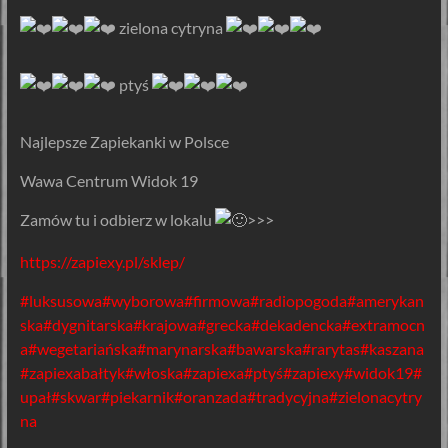
️ zielona cytryna
ptyś
️Najlepsze Zapiekanki w Polsce
Wawa Centrum Widok 19
Zamów tu i odbierz w lokalu
>>>
https://zapiexy.pl/sklep/
#luksusowa
#wyborowa
#firmowa
#radiopogoda
#amerykan
ska
#dygnitarska
#krajowa
#grecka
#dekadencka
#extramocn
a
#wegetariańska
#marynarska
#bawarska
#rarytas
#kaszana
#zapiexabałtyk
#włoska
#zapiexa
#ptyś
#zapiexy
#widok19
#
upał
#skwar
#piekarnik
#oranzada
#tradycyjna
#zielonacytry
na