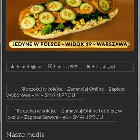
Rafał Bogdan
1 marca 2022
Bez kategorii
←
Nie czekaj w kolejce – Zamawiaj Online – Zapiexa
Wyborowa – ￼ – SMAKI PRL`U
Nie czekaj w kolejce – Zamawiaj Online i odbierz w
lokalu – Zapiexa Serowa – ￼ – SMAKI PRL`U
→
Nasze media