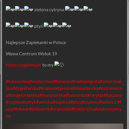
️ zielona cytryna
ptyś
️Najlepsze Zapiekanki w Polsce
Wawa Centrum Widok 19
https://zapiexy.pl/
to my
#luksusowa
#wyborowa
#firmowa
#radiopogoda
#amerykan
ska
#dygnitarska
#krajowa
#grecka
#dekadencka
#extramocn
a
#wegetariańska
#marynarska
#bawarska
#rarytas
#kaszana
#zapiexabałtyk
#włoska
#zapiexa
#ptyś
#zapiexy
#widok19
#
upał
#skwar
#piekarnik
#oranzada
#tradycyjna
#zielonacytry
na