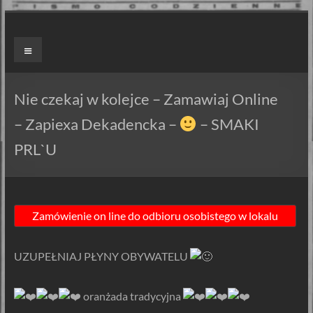
Skip
to
ZAPIEXY
Menu
content
LUXUSOWE
–
Nie czekaj w kolejce – Zamawiaj Online
SMAK
– Zapiexa Dekadencka –
– SMAKI
PRL`U
PRL`U
Jedyne
ORYGINALNE!
Są
Zapiekanki
i
UZUPEŁNIAJ PŁYNY OBYWATELU
są
Zapiexy.
️ oranżada tradycyjna