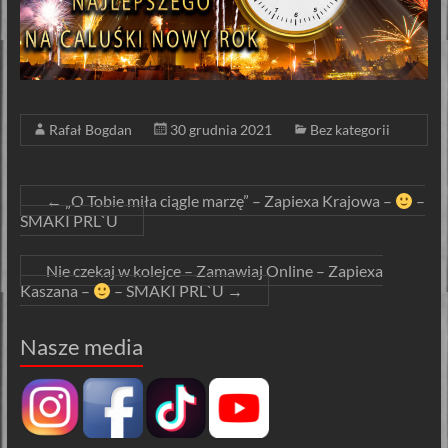
Rafał Bogdan
30 grudnia 2021
Bez kategorii
←
„O Tobie miła ciągle marzę” – Zapiexa Krajowa –
–
SMAKI PRL`U
Nie czekaj w kolejce – Zamawiaj Online – Zapiexa
Kaszana –
– SMAKI PRL`U
→
Nasze media