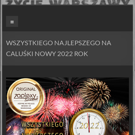
Skip
to
ZAPIEXY
Menu
content
LUXUSOWE
–
WSZYSTKIEGO NAJLEPSZEGO NA
SMAK
CALUŚKI NOWY 2022 ROK
PRL`U
Jedyne
ORYGINALNE!
Są
Zapiekanki
i
są
Zapiexy.