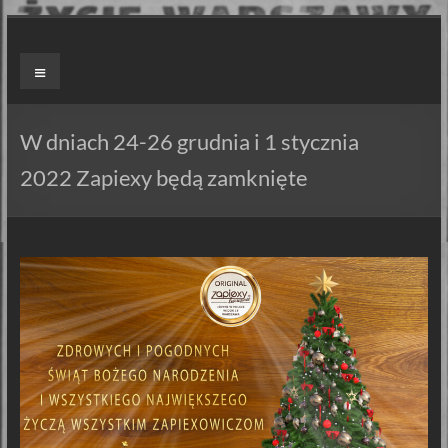
Skip
to
ZAPIEXY
Menu
content
LUXUSOWE
–
W dniach 24-26 grudnia i 1 stycznia
SMAK
2022 Zapiexy będą zamknięte
PRL`U
Jedyne
ORYGINALNE!
Są
Zapiekanki
i
są
Zapiexy.