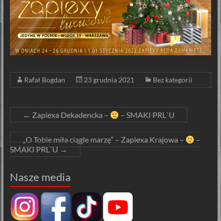
Rafał Bogdan
23 grudnia 2021
Bez kategorii
←
Zapiexa Dekadencka –
– SMAKI PRL`U
„O Tobie miła ciągle marzę” – Zapiexa Krajowa –
–
SMAKI PRL`U
→
Nasze media