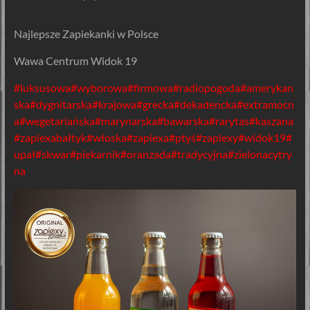
Najlepsze Zapiekanki w Polsce
Wawa Centrum Widok 19
#luksusowa
#wyborowa
#firmowa
#radiopogoda
#amerykan
ska
#dygnitarska
#krajowa
#grecka
#dekadencka
#extramocn
a
#wegetariańska
#marynarska
#bawarska
#rarytas
#kaszana
#zapiexabałtyk
#włoska
#zapiexa
#ptyś
#zapiexy
#widok19
#
upał
#skwar
#piekarnik
#oranzada
#tradycyjna
#zielonacytry
na