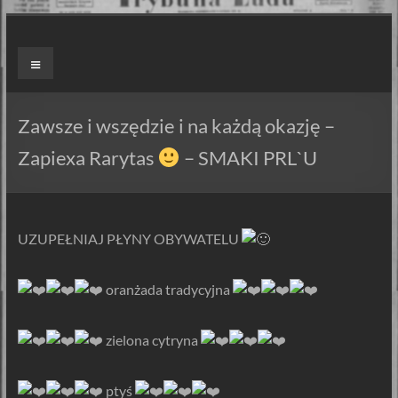
Skip
to
ZAPIEXY
Menu
content
LUXUSOWE
–
Zawsze i wszędzie i na każdą okazję –
SMAK
Zapiexa Rarytas
– SMAKI PRL`U
PRL`U
Jedyne
UZUPEŁNIAJ PŁYNY OBYWATELU
ORYGINALNE!
Są
Zapiekanki
️ oranżada tradycyjna
i
są
️ zielona cytryna
Zapiexy.
ptyś