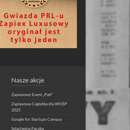
Nasze akcje
Zapiexowy Event „Pati”
Zapiexowa Cegiełka dla WOŚP
2025
Google for Startups Campus
Szlachetna Paczka