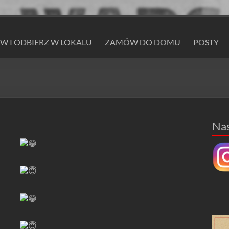
 I ODBIERZ W LOKALU
ZAMÓW DO DOMU
POSTY
Na