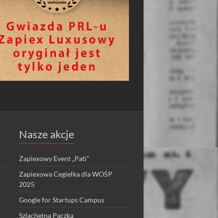
Nasze akcje
Zapiexowy Event „Pati”
Zapiexowa Cegiełka dla WOŚP
2025
Google for Startups Campus
Szlachetna Paczka