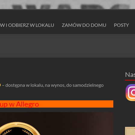
 I ODBIERZ W LOKALU
ZAMÓW DO DOMU
POSTY
Na
– dostępna w lokalu, na wynos, do samodzielnego
up w Allegro